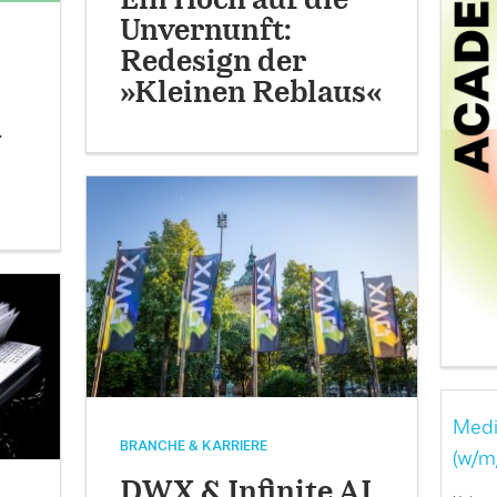
Ein Hoch auf die
Unvernunft:
Redesign der
»Kleinen Reblaus«
n
Medi
BRANCHE & KARRIERE
(w/m
DWX & Infinite AI