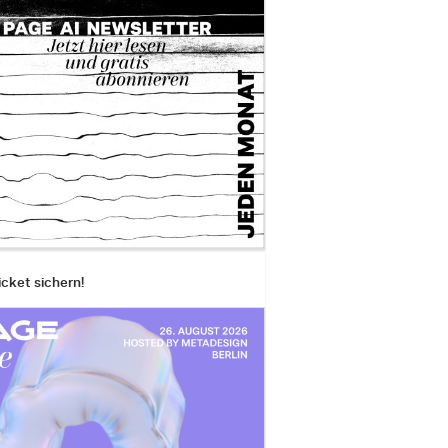
icket sichern!
ER_braun_detail
per Pleasure