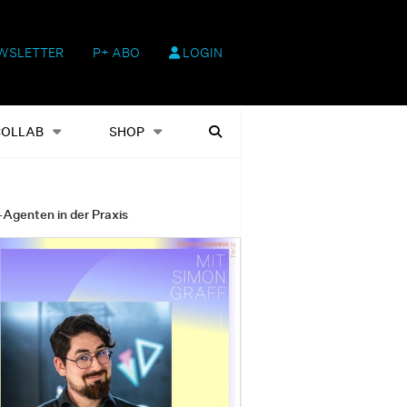
WSLETTER
P+ ABO
LOGIN
hop
Heftausgaben
Suchen
COLLAB
SHOP
-Agenten in der Praxis