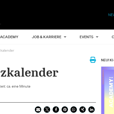
NE
Alles
Events
S
ACADEMY
JOB & KARRIERE
EVENTS
kalender
NEU! KI
zkalender
eit: ca. eine Minute