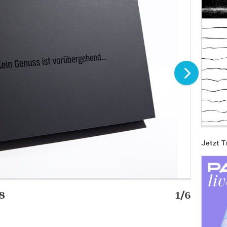
Jetzt T
8
1/6
KALEND
Bild: Pa