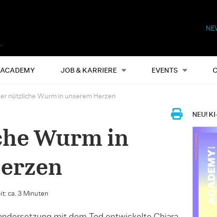
NE
Alles
Events
S
ACADEMY
JOB & KARRIERE
EVENTS
er nützliche Wurm in unserem Herzen
NEU! KI
che Wurm in
erzen
t: ca. 3 Minuten