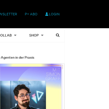
WSLETTER
P+ ABO
LOGIN
hop
Heftausgaben
Suchen
COLLAB
SHOP
-Agenten in der Praxis