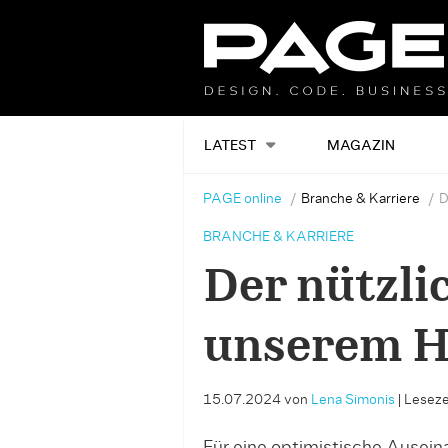
LATEST
MAGAZIN
PAGE online
Branche & Karriere
D
BRANCHE & KARRIERE
Der nützli
unserem H
15.07.2024
von
Lena Simonis
|
Lesezei