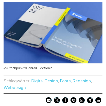
(c) Strichpunkt/Conrad Electronic
Schlagwörter:
Digital Design
,
Fonts
,
Redesign
,
Webdesign