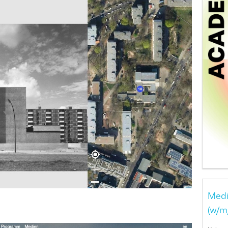
Medi
(w/m