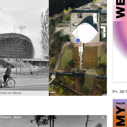
P+: 30