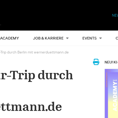
NE
Alles
Events
S
ACADEMY
JOB & KARRIERE
EVENTS
-Trip durch Berlin mit wernerduettmann.de
NEU! KI
r-Trip durch
ttmann.de