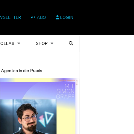
WSLETTER
P+ ABO
LOGIN
hop
Heftausgaben
Suchen
COLLAB
SHOP
-Agenten in der Praxis