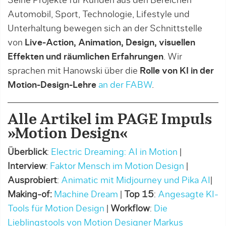
Seine Projekte für Kunden aus den Bereichen
Automobil, Sport, Technologie, Lifestyle und
Unterhaltung bewegen sich an der Schnittstelle
von
Live-Action, Animation, Design, visuellen
Effekten und räumlichen Erfahrungen
. Wir
sprachen mit Hanowski über die
Rolle von KI in der
Motion-Design-Lehre
an der FABW
.
Alle Artikel im PAGE Impuls
»Motion Design«
Überblick
:
Electric Dreaming: AI in Motion
|
Interview
:
Faktor Mensch im Motion Design
|
Ausprobiert
:
Animatic mit Midjourney und Pika AI
|
Making-of:
Machine Dream
|
Top 15
:
Angesagte KI-
Tools für Motion Design
|
Workflow
:
Die
Lieblingstools von Motion Designer Markus