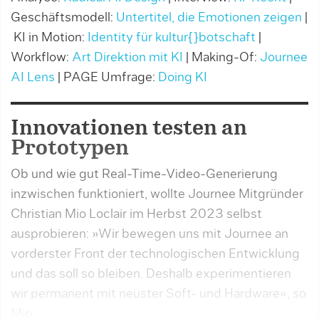
Geschäftsmodell:
Untertitel, die Emotionen zeigen
|
KI in Motion:
Identity für kultur{}botschaft
|
Workflow:
Art Direktion mit KI
| Making-Of:
Journee
AI Lens
| PAGE Umfrage:
Doing KI
Innovationen testen an
Prototypen
Ob und wie gut Real-Time-Video-Generierung
inzwischen funktioniert, wollte Journee Mitgründer
Christian Mio Loclair im Herbst 2023 selbst
ausprobieren: »Wir bewegen uns mit Journee an
vorderster Front der technologischen Entwicklung
und das soll so bleiben. Deshalb experimentieren
wir permanent mit neuster Soft- und Hardware«, so
Mio.