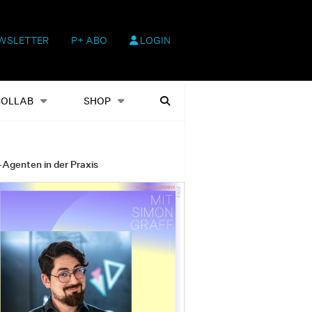
WSLETTER
P+ ABO
LOGIN
hop
Heftausgaben
Suchen
COLLAB
SHOP
-Agenten in der Praxis