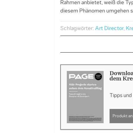
Rahmen anbietet, weiß die Type
diesem Phänomen umgehen sol
Schlagwörter:
Art Director
,
Kr
Download
dem Krea
Tipps und
Produkt an