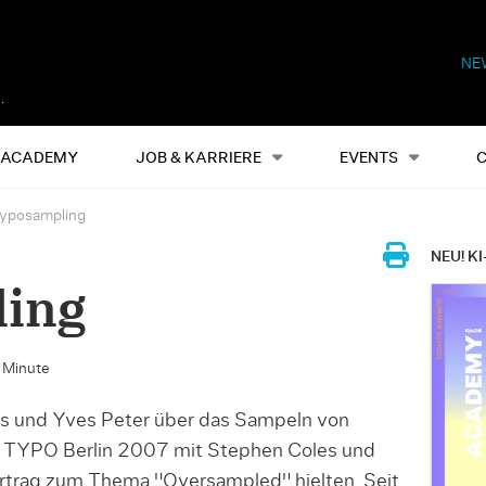
NE
Alles
Events
S
ACADEMY
JOB & KARRIERE
EVENTS
yposampling
NEU! KI
ing
e Minute
s und Yves Peter über das Sampeln von
r TYPO Berlin 2007 mit Stephen Coles und
ortrag zum Thema "Oversampled" hielten. Seit