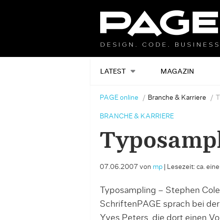
LATEST
MAGAZIN
PAGE online
Branche & Karriere
T
BRANCHE & KARRIERE
Typosampl
07.06.2007
von
mp
|
Lesezeit: ca. ein
Typosampling – Stephen Cole
SchriftenPAGE sprach bei de
Yves Peters, die dort einen V