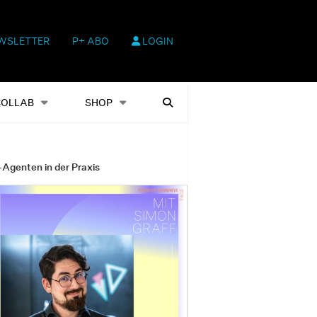
WSLETTER
P+ ABO
LOGIN
hop
Heftausgaben
Suchen
COLLAB
SHOP
-Agenten in der Praxis