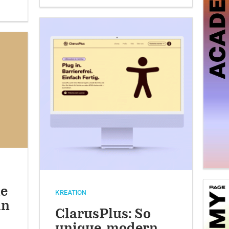
ne
KREATION
in
ClarusPlus: So
unique, modern