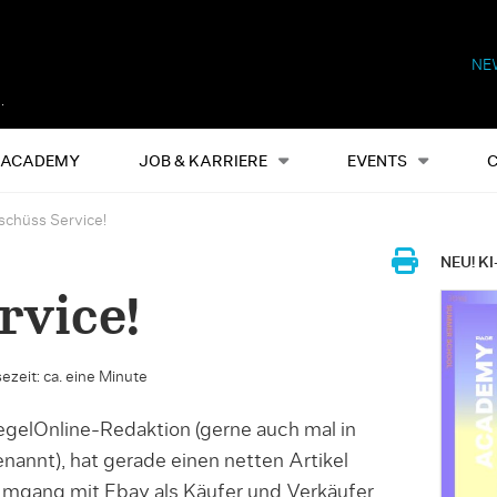
NE
Alles
Events
S
ACADEMY
JOB & KARRIERE
EVENTS
schüss Service!
NEU! KI
rvice!
ezeit: ca. eine Minute
egelOnline-Redaktion (gerne auch mal in
annt), hat gerade einen netten Artikel
 Umgang mit Ebay als Käufer und Verkäufer