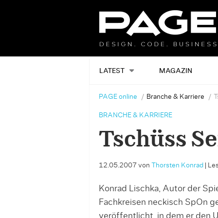
LATEST
MAGAZIN
PAGE online
Branche & Karriere
T
BRANCHE & KARRIERE
Tschüss Se
12.05.2007
von
Thorsten Konrad
|
Les
Konrad Lischka, Autor der Spi
Fachkreisen neckisch SpOn gen
veröffentlicht, in dem er den