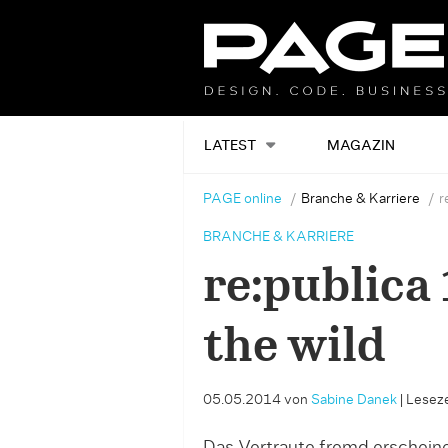
LATEST
MAGAZIN
PAGE online
Branche & Karriere
r
BRANCHE & KARRIERE
re:publica 
the wild
05.05.2014
von
Sabine Danek
|
Leseze