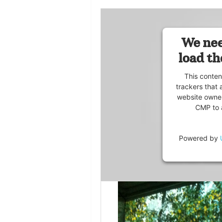
We nee
load th
This conten
trackers that 
website owner
CMP to a
Powered by