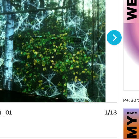
P+: 30
4_01
1/13
Die Bes