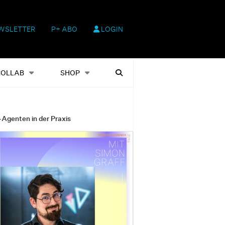
WSLETTER
P+ ABO
LOGIN
hop
Heftausgaben
Suchen
COLLAB
SHOP
-Agenten in der Praxis