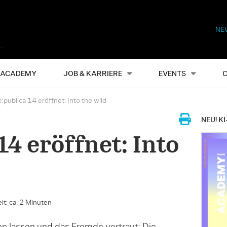
NE
Alles
Events
S
ACADEMY
JOB & KARRIERE
EVENTS
e:publica 14 eröffnet: Into the wild
NEU! KI
14 eröffnet: Into
it: ca. 2 Minuten