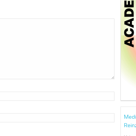
Medi
Rein