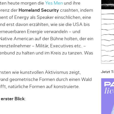
eten heute morgen die
Yes Men
und ihre
erenz der
Homeland Security
crashten, indem
ent of Energy als Speaker einschlichen, eine
d erst davon erzählten, wie sie die USA bis
erneuerbaren Energie verwandeln – und
Native American auf der Bühne holten, der ein
enzteilnehmer – Militär, Executives etc. –
enbund zu halten und im Kreis zu tanzen. Was
rnsten wie kunstvollen Aktivismus zeigt,
Jetzt T
wand geometrische Formen durch einen Wald
fft, natürliche Formen auf konstruierte.
,
erster Blick
: