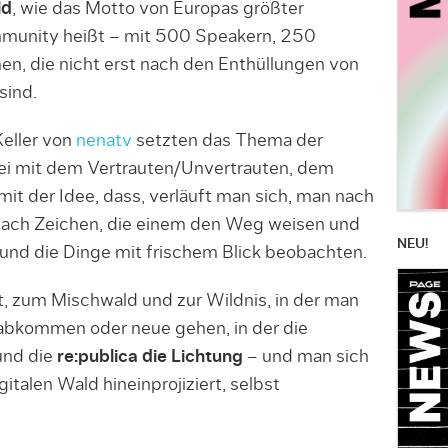
ld
, wie das Motto von Europas größter
ommunity heißt – mit 500 Speakern, 250
 die nicht erst nach den Enthüllungen von
sind.
Keller von
nenatv
setzten das Thema der
ei mit dem Vertrauten/Unvertrauten, dem
t der Idee, dass, verläuft man sich, man nach
nach Zeichen, die einem den Weg weisen und
NEU!
und die Dinge mit frischem Blick beobachten.
t, zum Mischwald und zur Wildnis, in der man
 abkommen oder neue gehen, in der die
nd die
re:publica die Lichtung
– und man sich
italen Wald hineinprojiziert, selbst