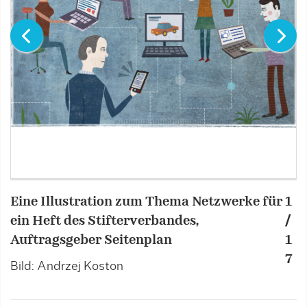
Eine Illustration zum Thema Netzwerke für
1
I
ein Heft des Stifterverbandes,
/
d
Auftragsgeber Seitenplan
1
B
7
Bild: Andrzej Koston