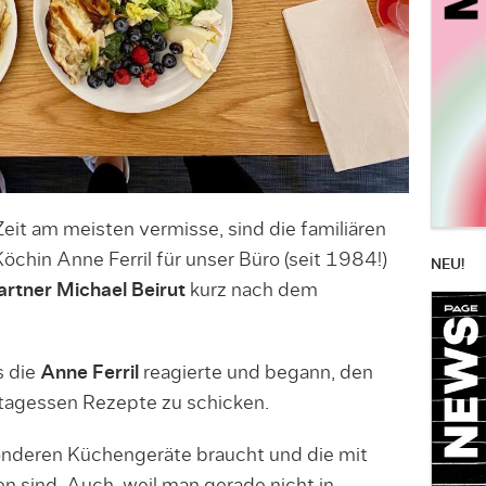
 Zeit am meisten vermisse, sind die familiären
chin Anne Ferril für unser Büro (seit 1984!)
NEU!
rtner Michael Beirut
kurz nach dem
s die
Anne Ferril
reagierte und begann, den
ittagessen Rezepte zu schicken.
onderen Küchengeräte braucht und die mit
n sind. Auch, weil man gerade nicht in