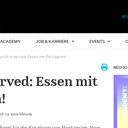
NE
Alles
Events
S
ACADEMY
JOB & KARRIERE
EVENTS
unch is served: Essen mit Pentagram!
NEU! KI
erved: Essen mit
!
it: ca. eine Minute