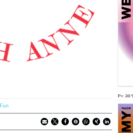
P+: 30
Fun