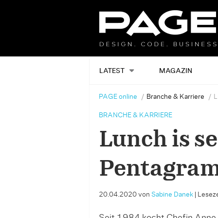
LATEST
MAGAZIN
PAGE online
Branche & Karriere
L
BRANCHE & KARRIERE
Lunch is s
Pentagram
20.04.2020
von
Sabine Danek
|
Leseze