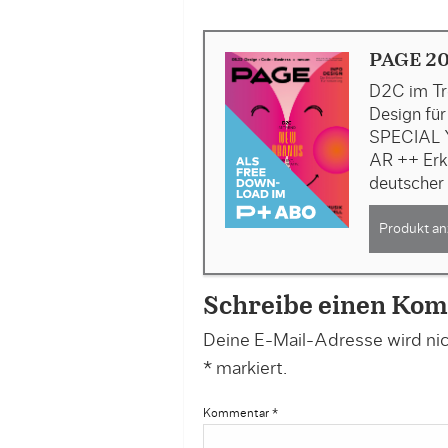
PAGE 2
D2C im Tr
Design fü
SPECIAL Y
AR ++ Erkl
deutscher
Produkt an
Schreibe einen Ko
Deine E-Mail-Adresse wird nich
*
markiert.
Kommentar
*