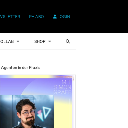
WSLETTER
P+ ABO
LOGIN
hop
Heftausgaben
Suchen
COLLAB
SHOP
-Agenten in der Praxis