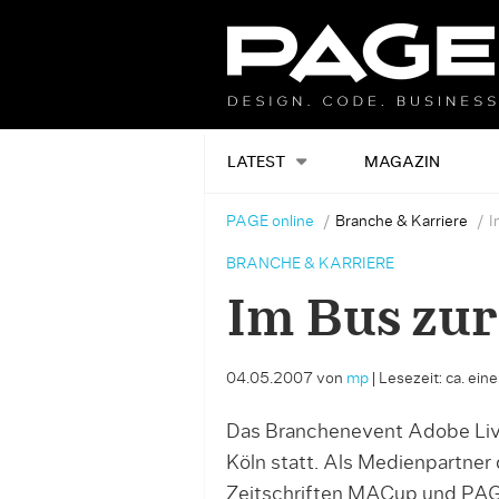
LATEST
MAGAZIN
PAGE online
Branche & Karriere
I
BRANCHE & KARRIERE
Im Bus zur
04.05.2007
von
mp
|
Lesezeit: ca. ein
Das Branchenevent Adobe Liv
Köln statt. Als Medienpartner
Zeitschriften MACup und PAG