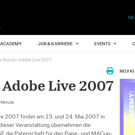
NE
Alles
Events
S
ACADEMY
JOB & KARRIERE
EVENTS
m Bus zur Adobe Live 2007
NEU! KI
 Adobe Live 2007
e Minute
e 2007 findet am 23. und 24. Mai 2007 in
 dieser Veranstaltung übernehmen die
E die Patenschaft für den Page- und MACup-