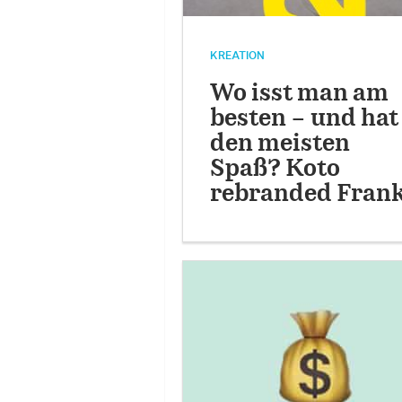
KREATION
Wo isst man am
besten – und hat
den meisten
Spaß? Koto
rebranded Frank