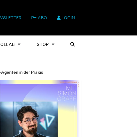
WSLETTER
P+ ABO
LOGIN
hop
Heftausgaben
Suchen
COLLAB
SHOP
-Agenten in der Praxis