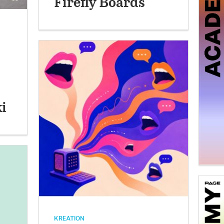
Firefly Boards
i
KREATION