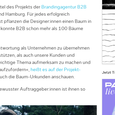
itel des Projekts der
Brandingagentur B2B
nd Hamburg. Für jedes erfolgreich
 pflanzen die Designer:innen einen Baum in
, konnte B2B schon mehr als 100 Bäume
rantwortung als Unternehmen zu übernehmen
stützen, als auch unsere Kunden und
 wichtige Thema aufmerksam zu machen und
 aufzufordern«,
heißt es auf der Projekt-
Jetzt T
 auch die Baum-Urkunden anschauen.
usster Auftraggeber:innen ist ihnen so