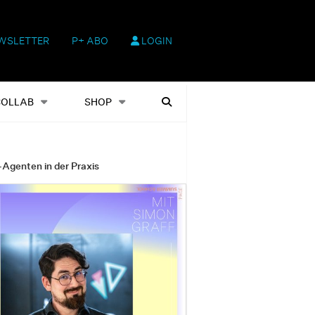
WSLETTER
P+ ABO
LOGIN
hop
Heftausgaben
Suchen
COLLAB
SHOP
-Agenten in der Praxis