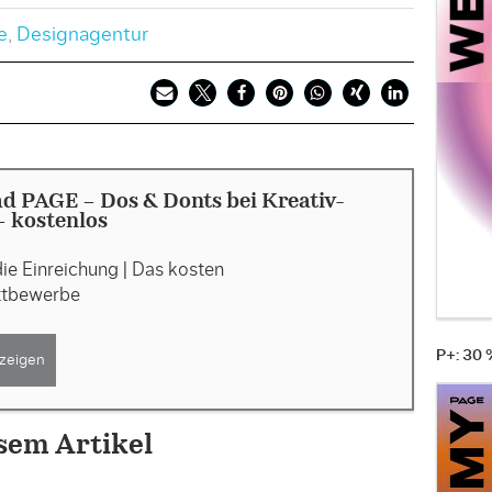
e
,
Designagentur
 PAGE - Dos & Donts bei Kreativ-
 kostenlos
die Einreichung | Das kosten
ttbewerbe
P+: 30
zeigen
sem Artikel