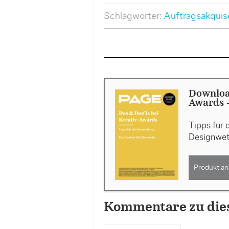
Schlagwörter:
Auftragsakquis
Download
Awards -
Tipps für 
Designwe
Produkt an
Kommentare zu die