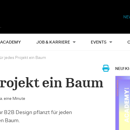
NE
Alles
Events
S
ACADEMY
JOB & KARRIERE
EVENTS
ür jedes Projekt ein Baum
NEU! KI
Projekt ein Baum
ca. eine Minute
ur B2B Design pflanzt für jeden
en Baum.