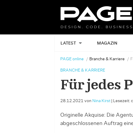
LATEST
MAGAZIN
PAGE online
Branche & Karriere
F
BRANCHE & KARRIERE
Für jedes 
28.12.2021
von
Nina Kirst
|
Lesezeit: 
Originelle Akquise: Die Agent
abgeschlossenen Auftrag ein