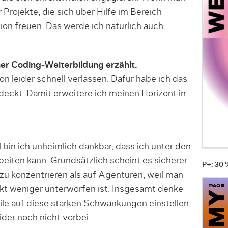
 Projekte, die sich über Hilfe im Bereich
n freuen. Das werde ich natürlich auch
ner Coding-Weiterbildung erzählt.
ion leider schnell verlassen. Dafür habe ich das
eckt. Damit erweitere ich meinen Horizont in
l bin ich unheimlich dankbar, dass ich unter den
eiten kann. Grundsätzlich scheint es siche­rer
P+: 30
 zu konzentrieren als auf Agenturen, weil man
 weniger unterworfen ist. Insgesamt den­ke
eile auf diese starken Schwankungen einstellen
ider noch nicht vorbei.