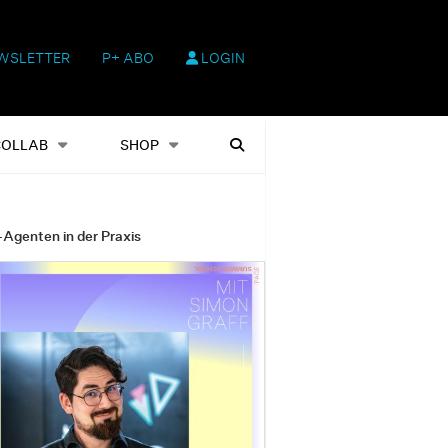
WSLETTER
P+ ABO
LOGIN
hop
Heftausgaben
Suchen
COLLAB
SHOP
-Agenten in der Praxis