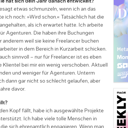
e hat sich dein Jahr danach entwickelt?
gesagt etwas schmunzeln, wenn ich an das
e ich noch: »Wird schon.« Tatsächlich hat die
ngehalten, als ich erwartet hatte. Ich arbeite
für Agenturen. Die haben ihre Buchungen
r anderem weil sie keine Freelancer buchen
arbeiter in dem Bereich in Kurzarbeit schicken.
uch sinnvoll – nur für Freelancer ist es eben
 Klien­tel bei mir ein wenig verschoben. Aktuell
unden und weniger für Agentu­ren. Unterm
ich dann gar nicht so schlecht gelaufen, aber
Jahre davor.
llt?
den Kopf fällt, habe ich ausgewählte Projekte
erstützt. Ich habe viele tolle Menschen in
 die sich ehrenamtlich engagieren. Wenn man