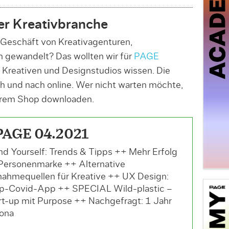
der Kreativbranche
s Geschäft von Kreativagenturen,
 gewandelt? Das wollten wir für
PAGE
 Kreativen und Designstudios wissen. Die
h und nach online. Wer nicht warten möchte,
erem Shop downloaden.
PAGE 04.2021
nd Yourself: Trends & Tipps ++ Mehr Erfolg
 Personenmarke ++ Alternative
nahmequellen für Kreative ++ UX Design:
p-Covid-App ++ SPECIAL Wild-plastic –
rt-up mit Purpose ++ Nachgefragt: 1 Jahr
ona