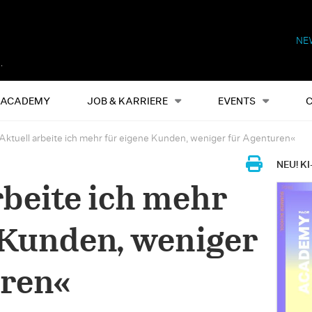
NE
Alles
Events
S
ACADEMY
JOB & KARRIERE
EVENTS
Aktuell arbeite ich mehr für eigene Kunden, weniger für Agenturen«
NEU! KI
rbeite ich mehr
 Kunden, weniger
uren«