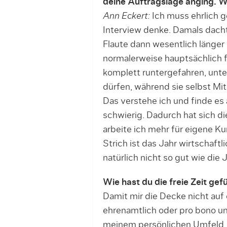
deine Auftragslage anging. Wi
Ann Eckert:
Ich muss ehrlich 
Interview denke. Damals dach­t
Flaute dann wesentlich länger a
normalerweise hauptsächlich 
komplett runtergefahren, unte
dürfen, während sie selbst Mit
Das verstehe ich und finde es a
schwierig. Dadurch hat sich die
arbeite ich mehr für eigene K
Strich ist das Jahr wirtschaftl
natürlich nicht so gut wie die 
Wie hast du die freie Zeit gefü
Damit mir die Decke nicht auf 
ehrenamtlich oder pro bono unt
mei­nem persönlichen Umfeld,