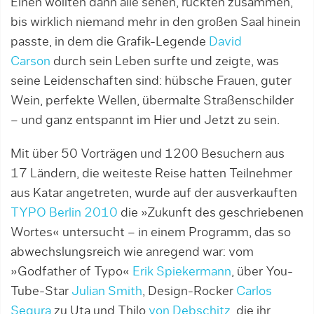
Einen wollten dann alle sehen, rückten zusammen,
bis wirklich niemand mehr in den großen Saal hinein
passte, in dem die Grafik-Legende
David
Carson
durch sein Leben surfte und zeigte, was
seine Leidenschaften sind: hübsche Frauen, guter
Wein, perfekte Wellen, übermalte Straßenschilder
– und ganz entspannt im Hier und Jetzt zu sein.
Mit über 50 Vorträgen und 1200 Besuchern aus
17 Ländern, die weiteste Reise hatten Teilnehmer
aus Katar angetreten, wurde auf der ausverkauften
TYPO Berlin 2010
die »Zukunft des geschriebenen
Wortes« untersucht – in einem Programm, das so
abwechslungsreich wie anregend war: vom
»Godfather of Typo«
Erik Spiekermann
, über You-
Tube-Star
Julian Smith
, Design-Rocker
Carlos
Segura
zu Uta und Thilo
von Debschitz
, die ihr