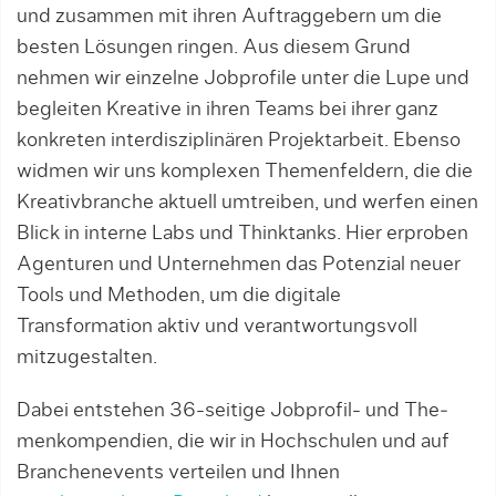
und zusammen mit ihren Auftraggebern um die
besten Lösun­gen ringen. Aus diesem Grund
nehmen wir einzelne Jobprofile un­ter die Lupe und
begleiten Krea­tive in ih­ren Teams bei ihrer ganz
konkreten interdisziplinären Projek­tarbeit. Ebenso
wid­men wir uns komplexen Themenfeldern, die die
Kreativbranche aktuell umtreiben, und werfen einen
Blick in interne Labs und Thinktanks. Hier erproben
Agenturen und Unternehmen das Potenzial neuer
Tools und Methoden, um die digitale
Transformation aktiv und ver­antwor­tungs­voll
mitzugestalten.
Dabei entstehen 36-seitige Jobprofil-­ und The­
men­kom­pendien, die wir in Hochschulen und auf
Branchen­events ver­teilen und Ihnen