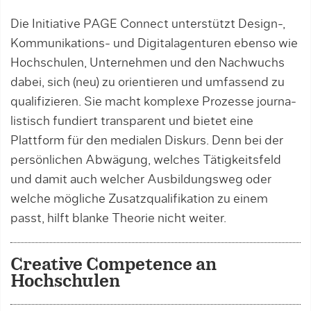
Die Initiative PAGE Connect unterstützt Design-,
Kommunikations- und Digital­agen­­­tu­ren ebenso wie
Hoch­schulen, Unternehmen und den Nachwuchs
da­­bei, sich (neu) zu orientieren und umfassend zu
qua­­li­fi­zie­ren. Sie macht komplexe Prozesse jour­na­
lis­tisch fundiert trans­parent und bietet ­ei­ne
Plattform für den medialen Diskurs. Denn bei der
persönlichen Abwä­gung, wel­ches Tätigkeitsfeld
und damit auch welcher Ausbildungsweg oder
welche mögliche Zu­satzquali­fikation zu einem
passt, hilft blanke Theo­rie nicht weiter.
Creative Competence an
Hochschulen