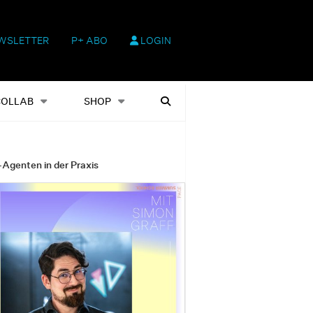
WSLETTER
P+ ABO
LOGIN
hop
Heftausgaben
Suchen
COLLAB
SHOP
-Agenten in der Praxis