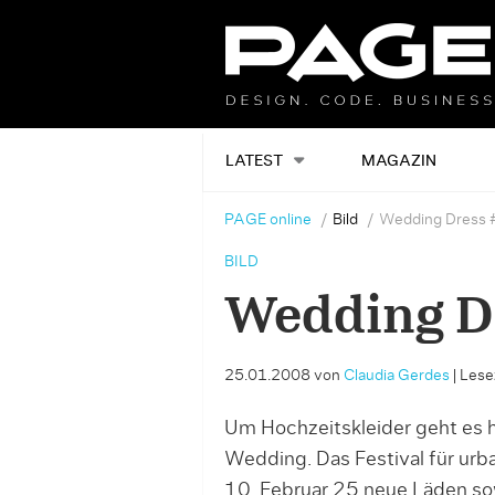
LATEST
MAGAZIN
PAGE online
Bild
Wedding Dress 
BILD
Wedding D
25.01.2008
von
Claudia Gerdes
|
Lesez
Um Hochzeitskleider geht es hi
Wedding. Das Festival für ur
10. Februar 25 neue Läden so