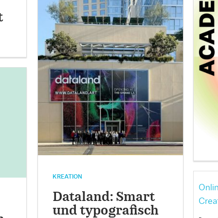
t
KREATION
Onli
Dataland: Smart
Crea
und typografisch