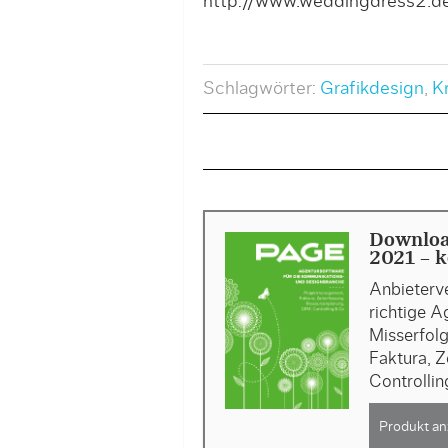
http://www.weddingdress2.de
Schlagwörter:
Grafikdesign
,
K
Downloa
2021 - k
Anbieterve
richtige A
Misserfol
Faktura, 
Controlli
Produkt an