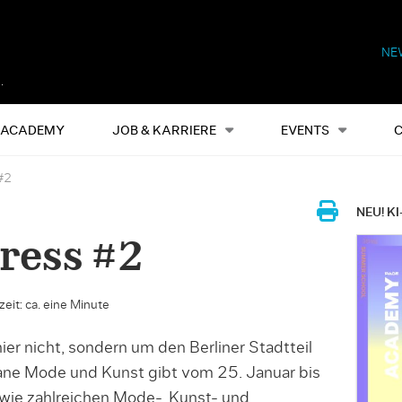
NE
Alles
Events
S
ACADEMY
JOB & KARRIERE
EVENTS
#2
NEU! KI
ress #2
eit: ca. eine Minute
er nicht, sondern um den Berliner Stadtteil
bane Mode und Kunst gibt vom 25. Januar bis
wie zahlreichen Mode-, Kunst- und