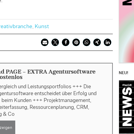
.
reativbranche
,
Kunst
d PAGE - EXTRA Agentursoftware
NEU!
ostenlos
rgleich und Leistungsportfolios +++ Die
gentursoftware entscheidet über Erfolg und
g beim Kunden +++ Projektmanagement,
Zeiterfassung, Ressourcenplanung, CRM,
ng & Co
zeigen