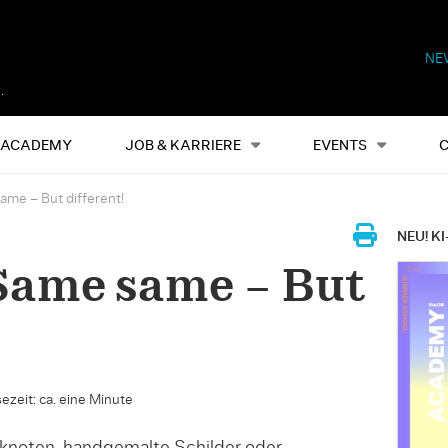
NE
Alles
Events
S
ACADEMY
JOB & KARRIERE
EVENTS
ame – But different!
NEU! KI
Same same – But
ezeit: ca. eine Minute