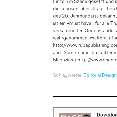
Einzeln in Szene gesetzt und 
die kuriosen, aber alltäglich
des 20. Jahrhunderts bekann
ist ein »must have« für alle Th
versammelten Gegenstände sc
wahrgenommen. Weitere Inform
http://www.rupapublishing.co
and–Same-same-but-different
Magazins. ( http://www.encor
Schlagwörter:
Editorial Design
Downloa