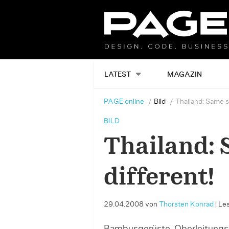
LATEST
MAGAZIN
PAGE online
Bild
Thailand: Same s
BILD
Thailand: 
different!
29.04.2008
von
Thorsten Konrad
|
Les