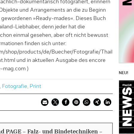
sachlich-dokumentarisch fotografiert, erinnern
en Objekte und Arrangements an die zu Beginn
t gewordenen »Ready-mades«. Dieses Buch
ailand-Liebhaber, denn jeder hat die
hon einmal gesehen, aber oft nicht bewusst
ationen finden sich unter:
m/shop/products/de/Buecher/Fotografie/Thail
.html und in aktuellen Ausgabe des encore
e-mag.com )
NEU!
,
Fotografie
,
Print
d PAGE - Falz- und Bindetechniken -