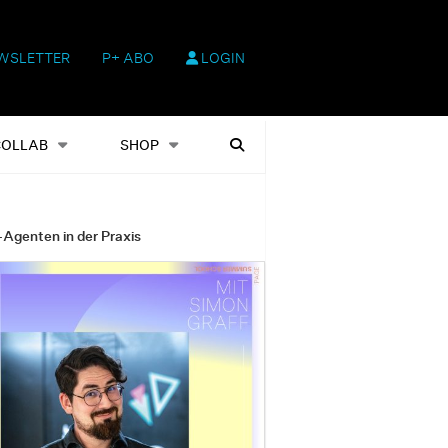
WSLETTER
P+ ABO
LOGIN
hop
Heftausgaben
Suchen
COLLAB
SHOP
-Agenten in der Praxis