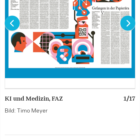
KI und Medizin, FAZ
1/17
E
P
Bild: Timo Meyer
W
B