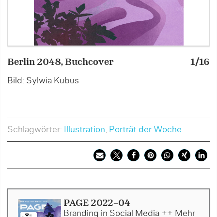
Berlin 2048, Buchcover
1/16
B
Bild: Sylwia Kubus
B
Schlagwörter:
Illustration
,
Porträt der Woche
PAGE 2022-04
Branding in Social Media ++ Mehr