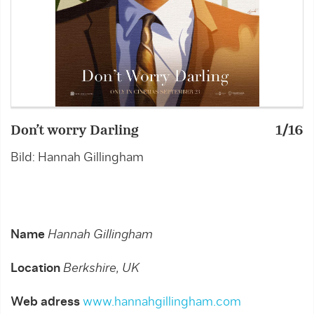
Don’t worry Darling
1/16
D
Bild: Hannah Gillingham
B
Name
Hannah Gillingham
Location
Berkshire, UK
Web adress
www.hannahgillingham.com