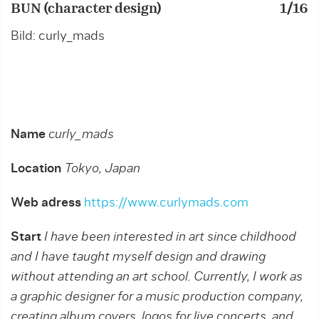
BUN (character design)
1/16
C
Bild: curly_mads
B
Name
curly_mads
Location
Tokyo, Japan
Web adress
https://www.curlymads.com
Start
I have been interested in art since childhood
and I have taught myself design and drawing
without attending an art school. Currently, I work as
a graphic designer for a music production company,
creating album covers, logos for live concerts, and