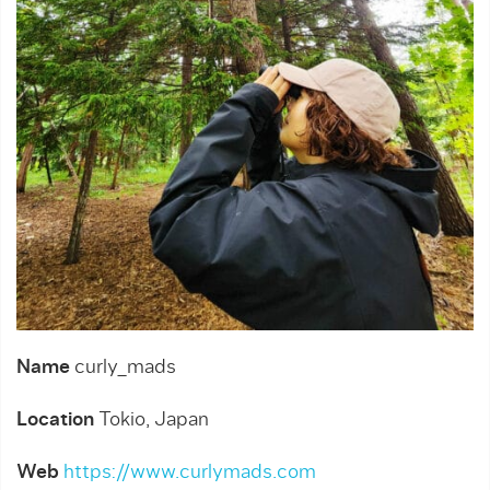
Name
curly_mads
Location
Tokio, Japan
Web
https://www.curlymads.com