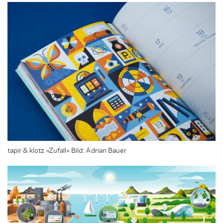
tapir & klotz »Zufall«
Bild: Adrian Bauer