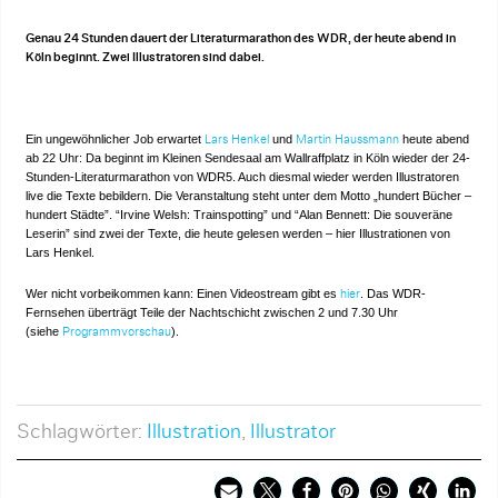
Genau 24 Stunden dauert der Literaturmarathon des WDR, der heute abend in
Köln beginnt. Zwei Illustratoren sind dabei.
Ein ungewöhnlicher Job erwartet
und
heute abend
Lars Henkel
Martin Haussmann
ab 22 Uhr: Da beginnt im Kleinen Sendesaal am Wallraffplatz in Köln wieder der 24-
Stunden-Literaturmarathon von WDR5. Auch diesmal wieder werden Illustratoren
live die Texte bebildern. Die Veranstaltung steht unter dem Motto „hundert Bücher –
hundert Städte”. “Irvine Welsh: Trainspotting” und “Alan Bennett: Die souveräne
Leserin” sind zwei der Texte, die heute gelesen werden – hier Illustrationen von
Lars Henkel.
Wer nicht vorbeikommen kann: Einen Videostream gibt es
. Das WDR-
hier
Fernsehen überträgt Teile der Nachtschicht zwischen 2 und 7.30 Uhr
(siehe
).
Programmvorschau
Schlagwörter:
Illustration
,
Illustrator