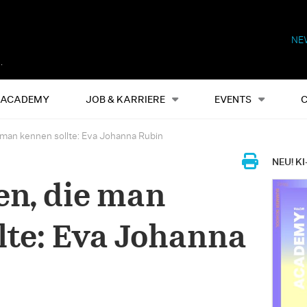
NE
Alles
Events
S
ACADEMY
JOB & KARRIERE
EVENTS
ie man kennen sollte: Eva Johanna Rubin
NEU! KI
en, die man
lte: Eva Johanna