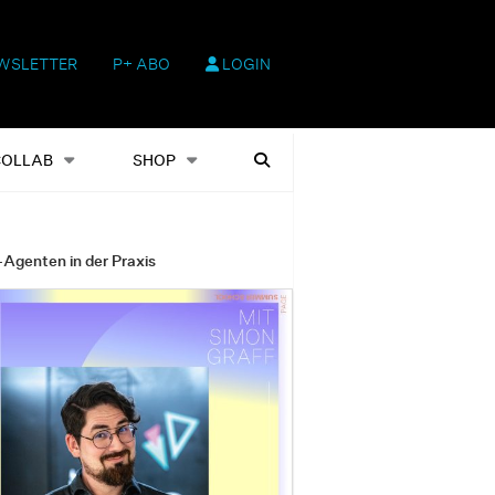
WSLETTER
P+ ABO
LOGIN
hop
Heftausgaben
Suchen
COLLAB
SHOP
-Agenten in der Praxis