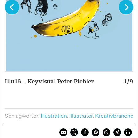
Illu16 – Keyvisual Peter Pichler
1/9
I
Schlagwörter:
Illustration
,
Illustrator
,
Kreativbranche