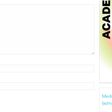
Medi
(w/m