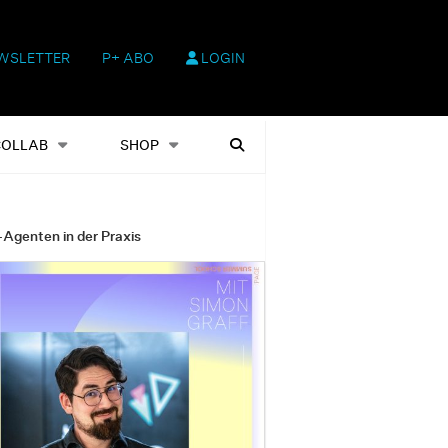
WSLETTER
P+ ABO
LOGIN
hop
Heftausgaben
Suchen
COLLAB
SHOP
-Agenten in der Praxis