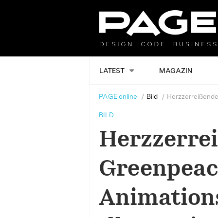
LATEST
MAGAZIN
PAGE online
Bild
Herzzerreißender
BILD
Herzzerre
Greenpeac
Animations