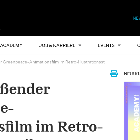
NE
Alles
Events
S
ACADEMY
JOB & KARRIERE
EVENTS
 Greenpeace-Animationsfilm im Retro-Illustrationsstil
NEU! KI
ißender
e-
film im Retro-