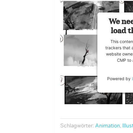
We nee
load t
This conten
trackers that 
website owner
CMP to a
Powered by
Schlagwörter:
Animation
,
Illus