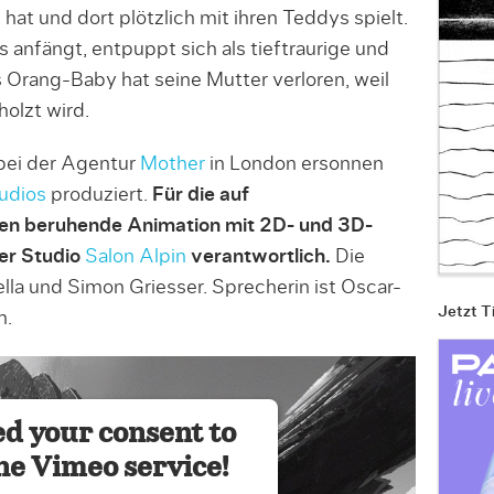
hat und dort plötzlich mit ihren Teddys spielt.
 anfängt, entpuppt sich als tieftraurige und
Orang-Baby hat seine Mutter verloren, weil
olzt wird.
bei der Agentur
Mother
in London ersonnen
udios
produziert.
Für die auf
nen beruhende Animation mit 2D- und 3D-
er Studio
Salon Alpin
verantwortlich.
Die
a und Simon Griesser. Sprecherin ist Oscar-
Jetzt T
n.
d your consent to
he Vimeo service!