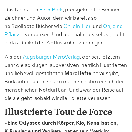
Das fand auch
Felix Bork
, preisgekrönter Berliner
Zeichner und Autor, dem wir bereits so
heißgeliebte Bücher wie
Oh, ein Tier!
und
Oh, eine
Pflanze!
verdanken. Und übernahm es selbst, Licht
in das Dunkel der Abflussrohre zu bringen.
Als der
Augsburger MaroVerlag
, der seit letztem
Jahr die so klugen, subversiven, herrlich illustrierten
und liebevoll gestalteten
MaroHefte
herausgibt,
Bork anbot, auch eins zu machen, nahm er sich der
menschlichen Notdurft an. Und zwar der Reise auf
die sie geht, sobald wir die Toilette verlassen.
Illustrierte Tour de Force
»
Eine Odyssee durch Körper, Klo, Kanalisation,
Kläranlage und Wolken
« hat er sein Werk im