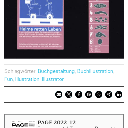
Schlagwörter:
Buchgestaltung
,
Buchillustration
,
Fun
,
Illustration
,
Illustrator
PAGE 2022-12