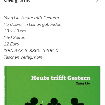
Verlag, 2016
7
V
Yang Liu. Heute trifft Gestern
Hardcover, in Leinen gebunden
13 x 13 cm
160 Seiten
12 Euro
ISBN 978-3-8365-5406-0
Taschen Verlag, Köln