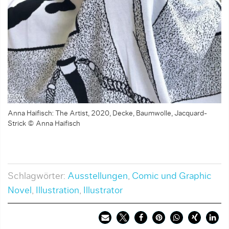
Anna Haifisch: The Artist, 2020, Decke, Baumwolle, Jacquard-
Strick © Anna Haifisch
Schlagwörter:
Ausstellungen
,
Comic und Graphic
Novel
,
Illustration
,
Illustrator