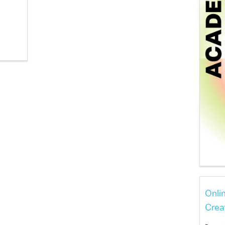
Onli
Crea