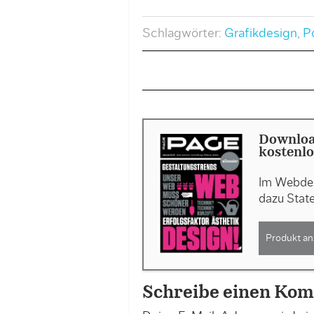
Schlagwörter:
Grafikdesign
,
Po
Downloa
kostenlo
Im Webdes
dazu Stat
Produkt an
Schreibe einen Ko