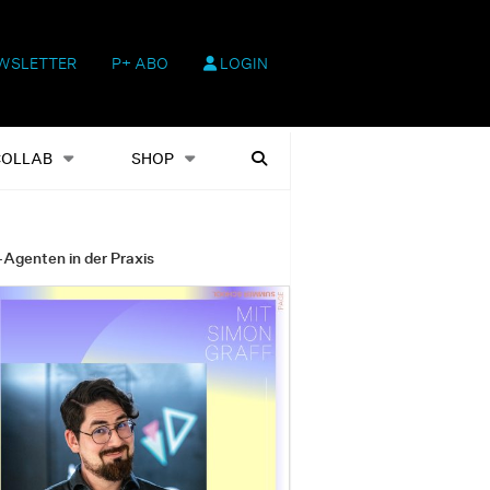
WSLETTER
P+ ABO
LOGIN
hop
Heftausgaben
Suchen
COLLAB
SHOP
-Agenten in der Praxis