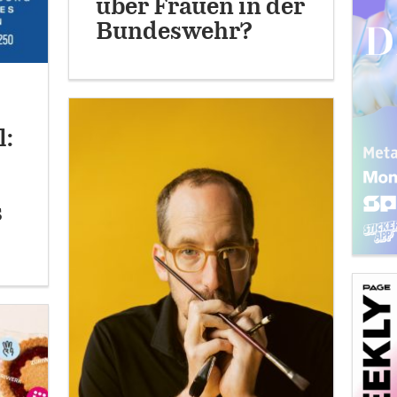
über Frauen in der
Bundeswehr?
l:
s