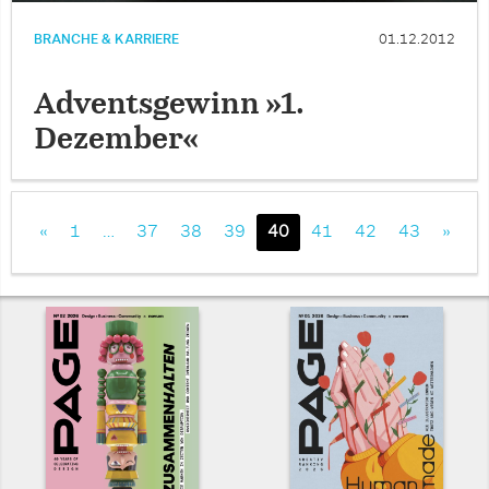
BRANCHE & KARRIERE
01.12.2012
Adventsgewinn »1.
Dezember«
«
1
…
37
38
39
40
41
42
43
»