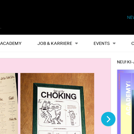
NE
Alles
Events
S
ACADEMY
JOB & KARRIERE
EVENTS
NEU! KI-