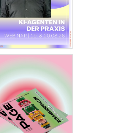
t keine physikalischen Grenzen – ich schon«
signerin Tina Bobbe über Fräser mit Radius,
maschinen aus dem Prompt und »AI Slop«.