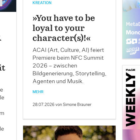
KREATION
»You have to be
loyal to your
&
character(s)!«
ACAI (Art, Culture, AI) feiert
Premiere beim NFC Summit
2026 – zwischen
ät
Bildgenerierung, Storytelling,
Agenten und Musik.
le
MEHR
le
28.07.2026
von Simone Brauner
im
le