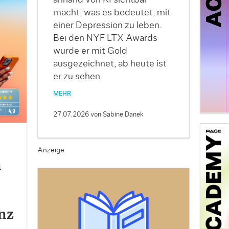
anhand von KI sichtbar
macht, was es bedeutet, mit
einer Depression zu leben.
Bei den NYF LTX Awards
wurde er mit Gold
ausgezeichnet, ab heute ist
er zu sehen.
MEHR
27.07.2026
von Sabine Danek
Anzeige
n
nz