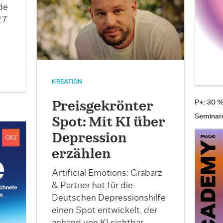
de
27
KREATION
P+: 30 
Preisgekrönter
Seminar
Spot: Mit KI über
Depression
erzählen
Artificial Emotions: Grabarz
& Partner hat für die
Deutschen Depressionshilfe
einen Spot entwickelt, der