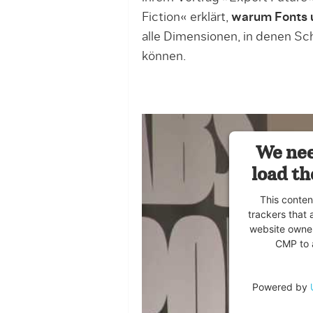
Fiction« erklärt,
warum Fonts u
alle Dimensionen, in denen Sch
können.
We nee
load th
This conten
trackers that 
website owner
CMP to a
Powered by