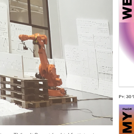
P+: 30