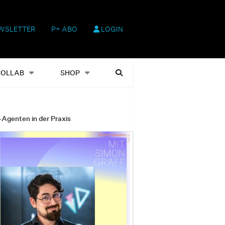
WSLETTER
P+ ABO
LOGIN
hop
Heftausgaben
Suchen
COLLAB
SHOP
-Agenten in der Praxis