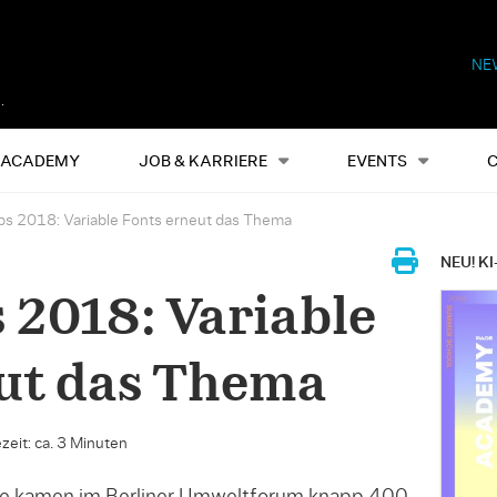
NE
Alles
Events
S
ACADEMY
JOB & KARRIERE
EVENTS
s 2018: Variable Fonts erneut das Thema
NEU! KI
2018: Variable
ut das Thema
zeit: ca. 3 Minuten