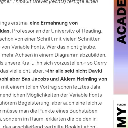
gner Thibault Brevet (rechts) fertigte einen
dings erstmal
eine Ermahnung von
idas,
Professor an der University of Reading.
hon von einer Schrift mit vielen Schnitten
von Variable Fonts. Wer das nicht glaube,
er mehr Achsen in einem Diagramm abzubilden.
s unsere Kraft, ihn sich vorzustellen,« so Gerry
as vielleicht, aber:
»Ihr alle seid nicht David
ohl aber Bas Jacobs und Akiem Helmling von
 mit einem tollen Vortrag schon letztes Jahr
nendlichen Möglichkeiten der Variable Fonts
uhörern Begeisterung, aber auch eine leichte
 müsse man die Punkte eines Buchstaben
 sondern im Raum, erklärten die beiden in
, das anschließend verteilte Booklet »Font