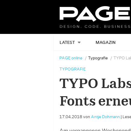
LATEST
MAGAZIN
PAGE online
Typografie
TYPO Lab
TYPOGRAFIE
TYPO Labs 
Fonts erne
17.04.2018
von
Antje Dohmann
|
Lese