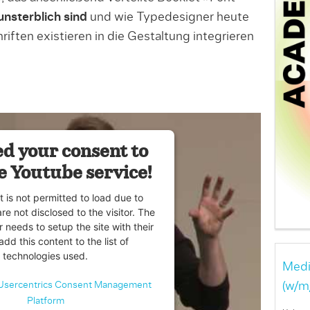
nsterblich sind
und wie Typedesigner heute
riften existieren in die Gestaltung integrieren
d your consent to
e Youtube service!
t is not permitted to load due to
are not disclosed to the visitor. The
 needs to setup the site with their
dd this content to the list of
technologies used.
Medi
Usercentrics Consent Management
(w/m
Platform