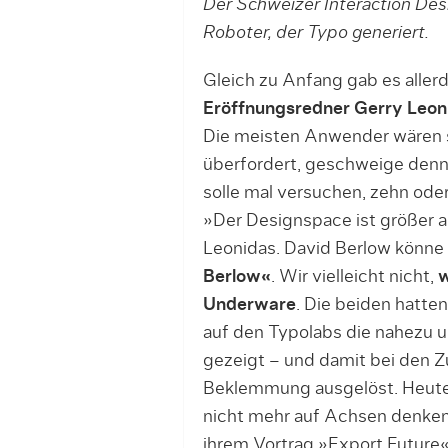
Der Schweizer Interaction Desi
Roboter, der Typo generiert.
Gleich zu Anfang gab es aller
Eröffnungsredner Gerry Leon
Die meisten Anwender wären sc
überfordert, geschweige denn 
solle mal versuchen, zehn od
»Der Designspace ist größer al
Leonidas. David Berlow könne d
Berlow«
. Wir vielleicht nicht,
w
Underware
. Die beiden hatten
auf den Typolabs die nahezu u
gezeigt – und damit bei den Z
Beklemmung ausgelöst. Heute
nicht mehr auf Achsen denken,
ihrem Vortrag »Export Future«