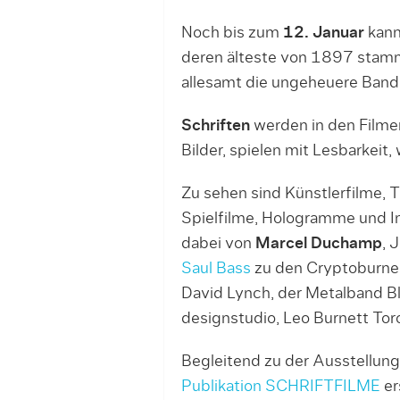
Noch bis zum
12. Januar
kann
deren älteste von 1897 stamm
allesamt die ungeheuere Bandb
Schriften
werden in den Filme
Bilder, spielen mit Lesbarkeit
Zu sehen sind Künstlerfilme, 
Spielfilme, Hologramme und Ins
dabei von
Marcel Duchamp
, 
Saul Bass
zu den Cryptoburners
David Lynch, der Metalband B
designstudio, Leo Burnett To
Begleitend zu der Ausstellung
Publikation SCHRIFTFILME
er