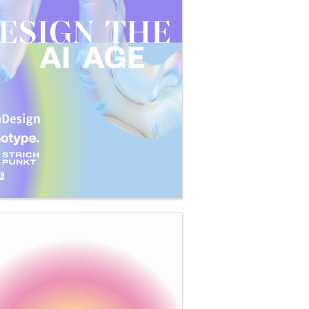
swell, »The End of Copenhagen«, USA 2004,
nst, Videostill
rk Boswell