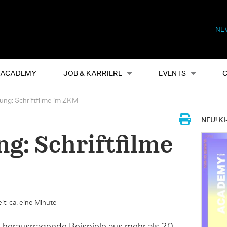
NE
Alles
Events
S
ACADEMY
JOB & KARRIERE
EVENTS
ng: Schriftfilme im ZKM
NEU! KI
g: Schriftfilme
it: ca. eine Minute