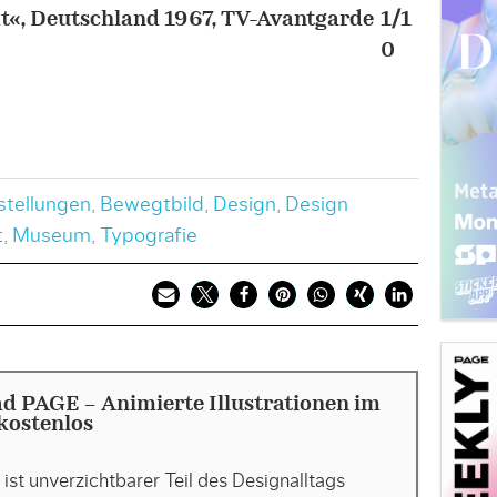
xt«, Deutschland 1967, TV-Avantgarde
1/1
Mark Bo
0
Videoku
Bild: Ma
tellungen
,
Bewegtbild
,
Design
,
Design
t
,
Museum
,
Typografie
 PAGE - Animierte Illustrationen im
kostenlos
ist unverzichtbarer Teil des Designalltags