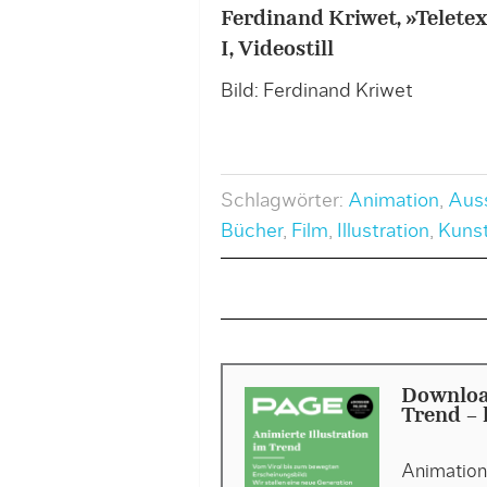
Ferdinand Kriwet, »Telete
I, Videostill
Bild: Ferdinand Kriwet
Schlagwörter:
Animation
,
Auss
Bücher
,
Film
,
Illustration
,
Kuns
Download
Trend - 
Animation 