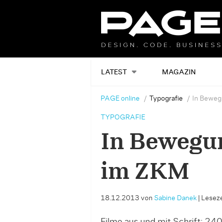
LATEST
MAGAZIN
PAGE online
Typografie
In Bewegu
TYPOGRAFIE
In Bewegun
im ZKM
18.12.2013
von
Sabine Danek
|
Leseze