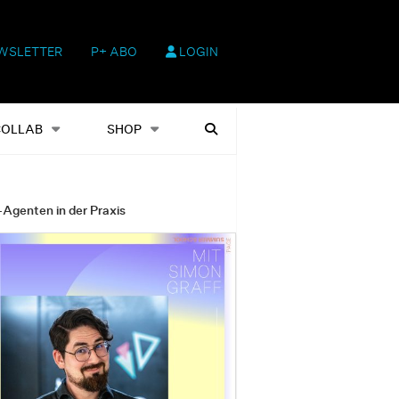
WSLETTER
P+ ABO
LOGIN
hop
Heftausgaben
Suchen
COLLAB
SHOP
-Agenten in der Praxis