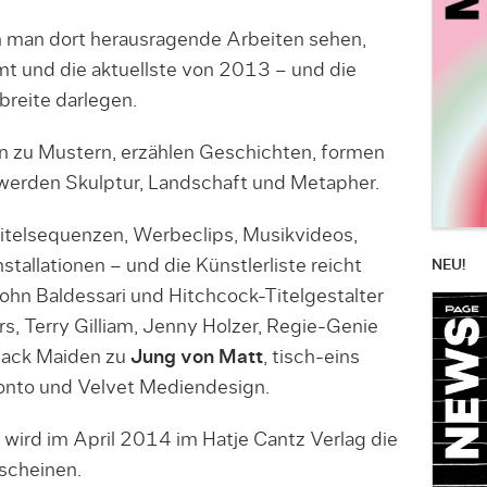
 man dort herausragende Arbeiten sehen,
t und die aktuellste von 2013 – und die
reite darlegen.
n zu Mustern, erzählen Geschichten, formen
, werden Skulptur, Landschaft und Metapher.
Titelsequenzen, Werbeclips, Musikvideos,
tallationen – und die Künstlerliste reicht
NEU!
John Baldessari und Hitchcock-Titelgestalter
, Terry Gilliam, Jenny Holzer, Regie-Genie
lack Maiden zu
Jung von Matt
, tisch-eins
ronto und Velvet Mediendesign.
 wird im April 2014 im Hatje Cantz Verlag die
scheinen.