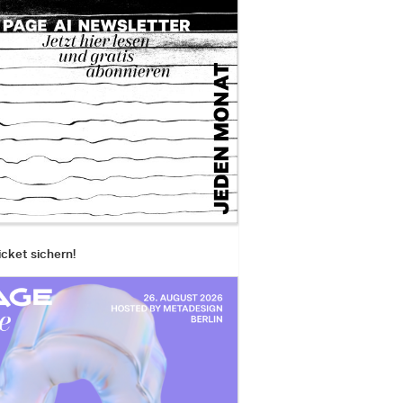
a
icket sichern!