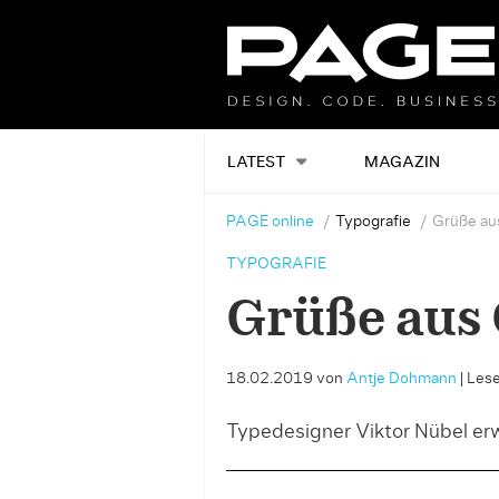
LATEST
MAGAZIN
PAGE online
Typografie
Grüße aus
TYPOGRAFIE
Grüße aus 
18.02.2019
von
Antje Dohmann
|
Lese
Typedesigner Viktor Nübel erw