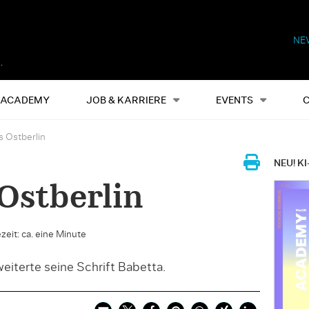
NE
Alles
Events
S
ACADEMY
JOB & KARRIERE
EVENTS
 Ostberlin
NEU! KI
Ostberlin
zeit: ca. eine Minute
eiterte seine Schrift Babetta.