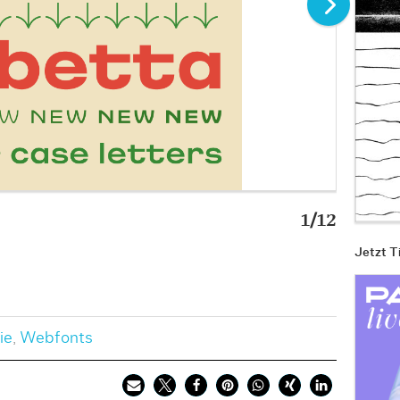
1/12
Babett
Jetzt T
ie
,
Webfonts