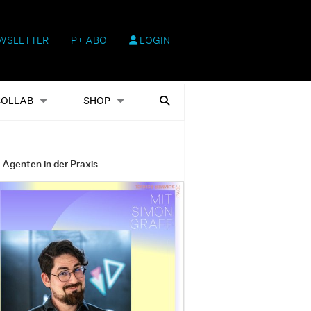
WSLETTER
P+ ABO
LOGIN
hop
Heftausgaben
Suchen
COLLAB
SHOP
-Agenten in der Praxis