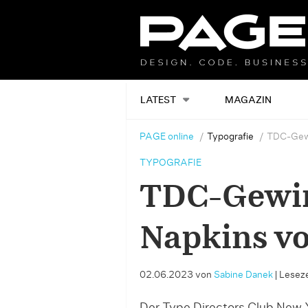
LATEST
MAGAZIN
PAGE online
Typografie
TDC-Gewi
TYPOGRAFIE
TDC-Gewin
Napkins vo
02.06.2023
von
Sabine Danek
|
Leseze