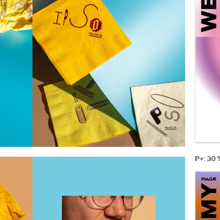
P+: 30