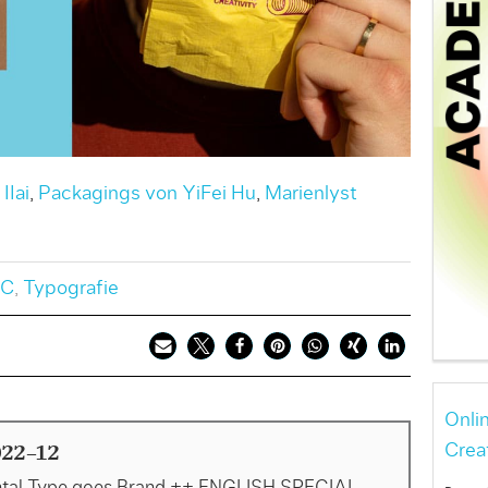
IIai
,
Packagings von YiFei Hu
,
Marienlyst
C
,
Typografie
Onli
Crea
22-12
tal Type goes Brand ++ ENGLISH SPECIAL