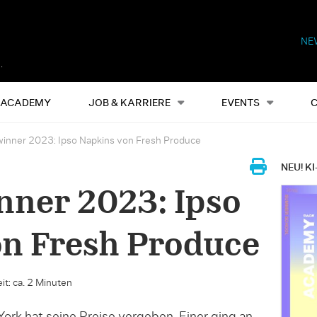
NE
Alles
Events
S
ACADEMY
JOB & KARRIERE
EVENTS
nner 2023: Ipso Napkins von Fresh Produce
NEU! KI
ner 2023: Ipso
n Fresh Produce
it: ca. 2 Minuten