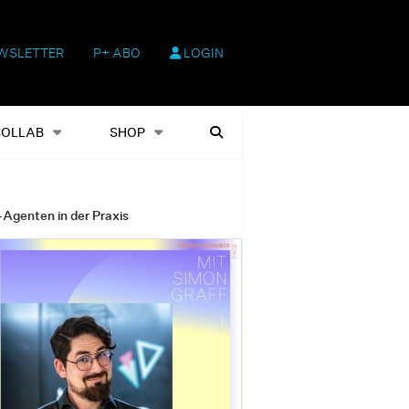
WSLETTER
P+ ABO
LOGIN
hop
Heftausgaben
Suchen
COLLAB
SHOP
-Agenten in der Praxis