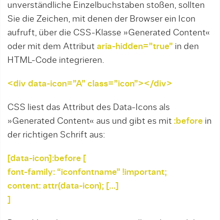
unverständliche Einzelbuch­sta­ben stoßen, sollten
Sie die Zeichen, mit denen der Browser ein Icon
aufruft, über die CSS-Klasse »Generated Content«
oder mit dem Attribut
aria-hid­den=”true”
in den
HTML-Code integrieren.
<div data-icon=”A” class=”icon”></div>
CSS liest das Attribut des Data-Icons als
»Generated Content« aus und gibt es mit
:before
in
der richtigen Schrift aus:
[data-icon]:before [
font-family: “iconfontname” !important;
content: attr(data-icon); […]
]