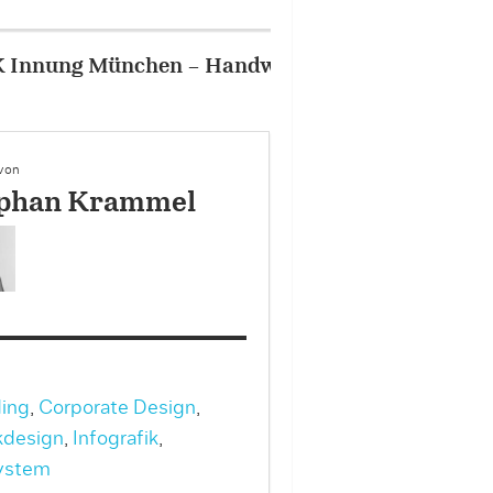
rt
2/10
 von
phan Krammel
ing
,
Corporate Design
,
kdesign
,
Infografik
,
ystem