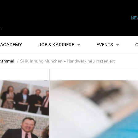
NE
Alles
Events
S
ACADEMY
JOB & KARRIERE
EVENTS
Krammel
SHK Innung München – Handwerk neu inszeniert