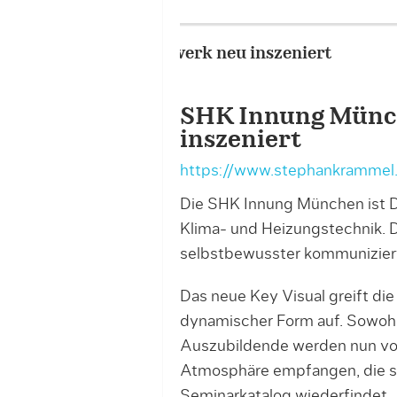
Portfolio – Project Image
SHK Innung Münc
inszeniert
https://www.stephankrammel
Die SHK Innung München ist De
Klima- und Heizungstechnik. D
selbstbewusster kommuniziert 
Das neue Key Visual greift di
dynamischer Form auf. Sowohl 
Auszubildende werden nun von
Atmosphäre empfangen, die si
Seminarkatalog wiederfindet.