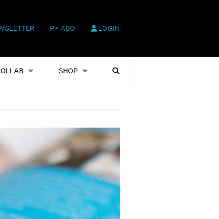
WSLETTER
P+ ABO
LOGIN
hop
Heftausgaben
Suchen
COLLAB
SHOP