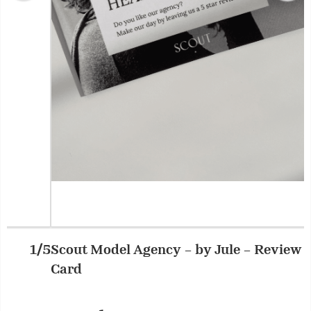
Scout Model Agency – by Jule – Review
2/5
S
Card