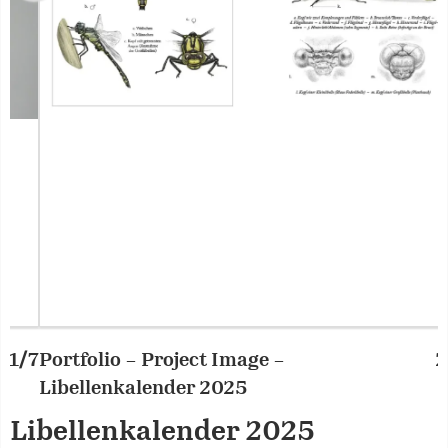
Portfolio – Project Image –
2/7
P
Libellenkalender 2025
L
Libellenkalender 2025