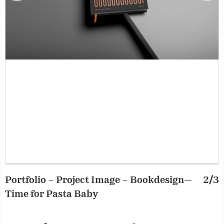
Portfolio – Project Image – Bookdesign—
2/3
P
Time for Pasta Baby
T