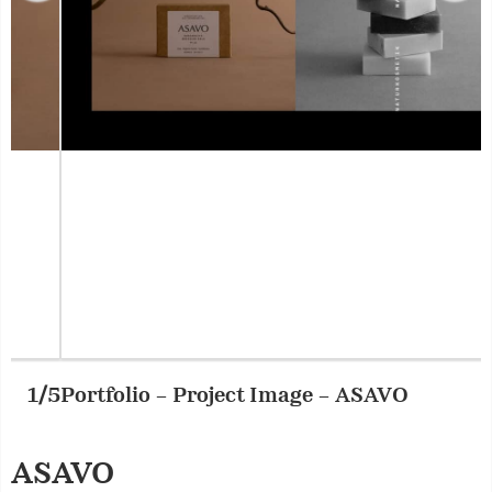
Portfolio – Project Image – ASAVO
2/5
P
ASAVO