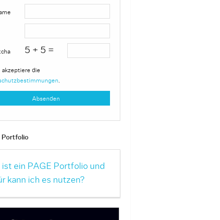
ame
5 + 5 =
tcha
 akzeptiere die
schutzbestimmungen
.
Portfolio
ist ein PAGE Portfolio und
r kann ich es nutzen?