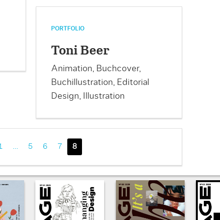
PORTFOLIO
Toni Beer
Animation, Buchcover,
Buchillustration, Editorial
Design, Illustration
1
…
5
6
7
8