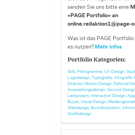
senden Sie uns bitte eine
M
»PAGE Portfolio« an
online.redaktion1@page-on
Was ist das PAGE Portfolio
es nutzen?
Mehr Infos
Portfolio Kategorien:
Gifs,
Piktogramme,
UX Design,
Illus
Logodesign,
Typografie,
Infografik,
Director,
Motion Design,
Editorial De
Ausstellungsdesign,
Service Design
Leitsystem,
Interaction Design,
App
Buyer,
Visual Design,
Mediengestalt
Webdesign,
Buchillustration,
Inform
Grafikdesign