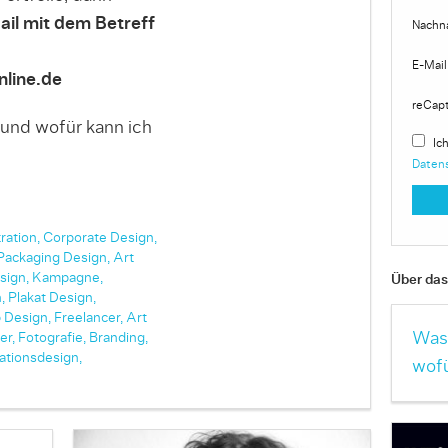
ail mit dem Betreff
Nachn
E-Mail
line.de
reCap
 und wofür kann ich
Ich
Daten
tration,
Corporate Design,
Packaging Design,
Art
sign,
Kampagne,
Über das 
,
Plakat Design,
 Design,
Freelancer,
Art
Was 
er,
Fotografie,
Branding,
ationsdesign,
wofü