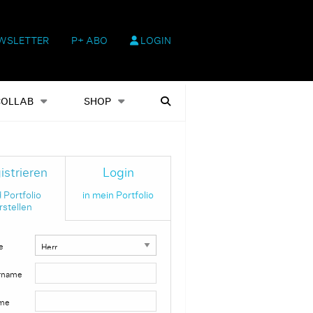
WSLETTER
P+ ABO
LOGIN
hop
Heftausgaben
Suchen
COLLAB
SHOP
istrieren
Login
 Portfolio
in mein Portfolio
rstellen
e
rname
me