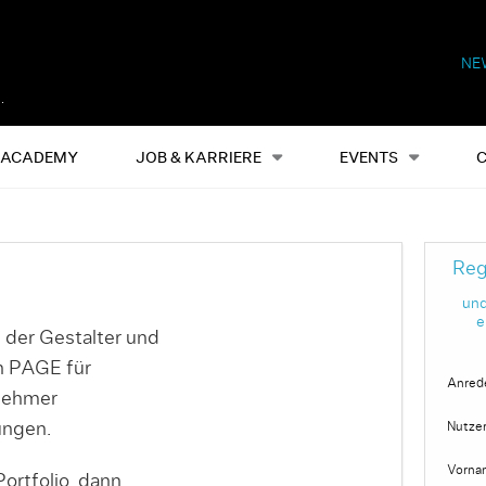
NE
Alles
Events
S
ACADEMY
JOB & KARRIERE
EVENTS
Reg
und
e
 der Gestalter und
on PAGE für
Anred
nehmer
ungen.
Nutze
Vorna
ortfolio, dann