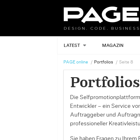
LATEST
MAGAZIN
PAGE online
Portfolios
Seite 8
Portfolios
Die Selfpromotionplattform
Entwickler – ein Service v
Auftraggeber und Auftrag
professioneller Kreativleist
Sie haben Fragen zu Ihrem P