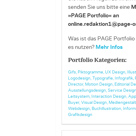
senden Sie uns bitte eine
M
»PAGE Portfolio« an
online.redaktion1@page-on
Was ist das PAGE Portfolio
es nutzen?
Mehr Infos
Portfolio Kategorien:
Gifs,
Piktogramme,
UX Design,
Illus
Logodesign,
Typografie,
Infografik,
Director,
Motion Design,
Editorial De
Ausstellungsdesign,
Service Design
Leitsystem,
Interaction Design,
App
Buyer,
Visual Design,
Mediengestalt
Webdesign,
Buchillustration,
Inform
Grafikdesign