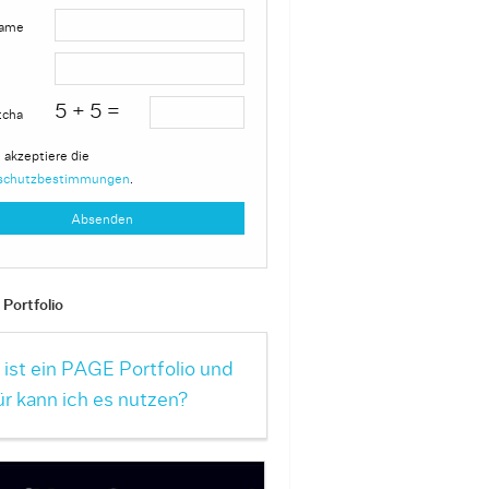
ame
5 + 5 =
tcha
 akzeptiere die
schutzbestimmungen
.
Portfolio
ist ein PAGE Portfolio und
r kann ich es nutzen?