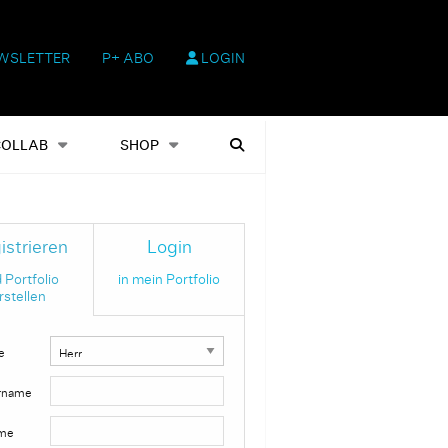
WSLETTER
P+ ABO
LOGIN
hop
Heftausgaben
Suchen
COLLAB
SHOP
istrieren
Login
 Portfolio
in mein Portfolio
rstellen
e
rname
me