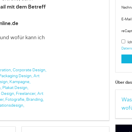
ail mit dem Betreff
Nachn
E-Mail
line.de
reCap
 und wofür kann ich
Ich
Daten
tration,
Corporate Design,
Packaging Design,
Art
sign,
Kampagne,
Über das 
,
Plakat Design,
 Design,
Freelancer,
Art
Was 
er,
Fotografie,
Branding,
ationsdesign,
wofü