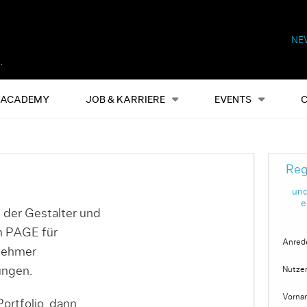
NE
Alles
Events
S
ACADEMY
JOB & KARRIERE
EVENTS
Reg
und
e
 der Gestalter und
on PAGE für
Anred
nehmer
ungen.
Nutze
Vorna
ortfolio, dann