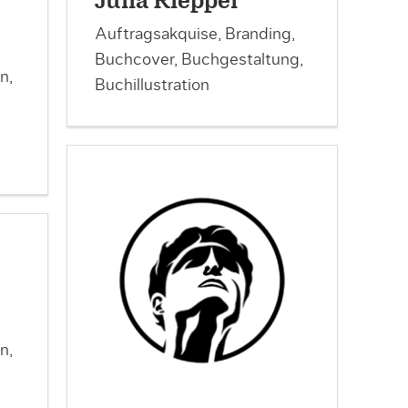
Julia Rieppel
Auftragsakquise, Branding,
Buchcover, Buchgestaltung,
n,
Buchillustration
n,