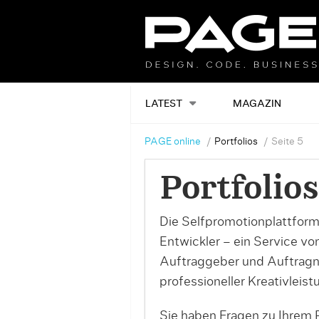
LATEST
MAGAZIN
PAGE online
Portfolios
Seite 5
Portfolios
Die Selfpromotionplattform
Entwickler – ein Service v
Auftraggeber und Auftrag
professioneller Kreativleist
Sie haben Fragen zu Ihrem P