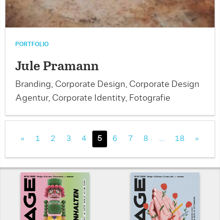
PORTFOLIO
Jule Pramann
Branding, Corporate Design, Corporate Design
Agentur, Corporate Identity, Fotografie
«
1
2
3
4
5
6
7
8
…
18
»