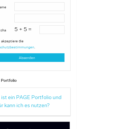
ame
5 + 5 =
tcha
 akzeptiere die
schutzbestimmungen
.
Portfolio
ist ein PAGE Portfolio und
r kann ich es nutzen?