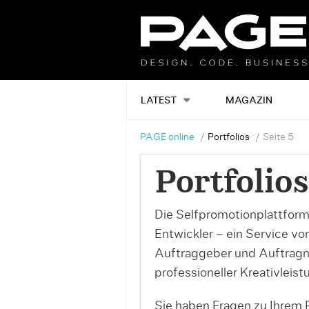
LATEST
MAGAZIN
PAGE online
Portfolios
Seite 5
Portfolios
Die Selfpromotionplattform
Entwickler – ein Service v
Auftraggeber und Auftrag
professioneller Kreativleist
Sie haben Fragen zu Ihrem P