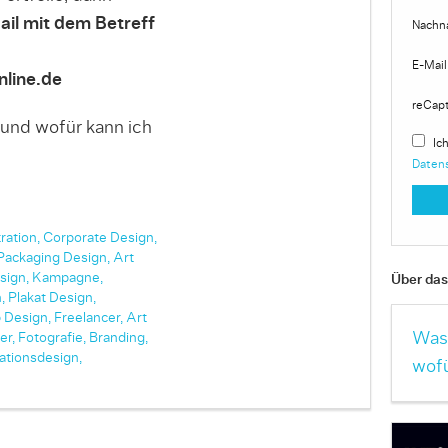
ail mit dem Betreff
Nachn
E-Mail
line.de
reCap
 und wofür kann ich
Ich
Daten
tration,
Corporate Design,
Packaging Design,
Art
sign,
Kampagne,
Über das 
,
Plakat Design,
 Design,
Freelancer,
Art
Was 
er,
Fotografie,
Branding,
ationsdesign,
wofü