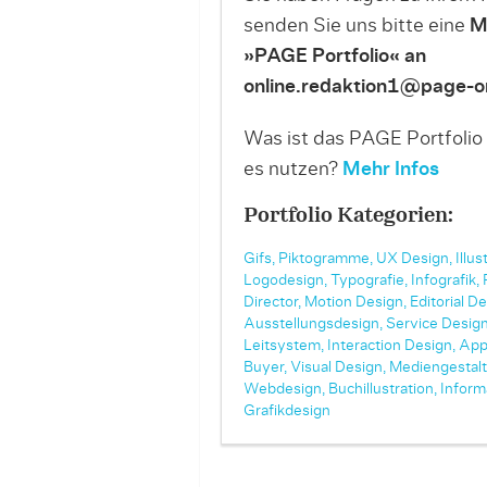
senden Sie uns bitte eine
M
»PAGE Portfolio« an
online.redaktion1@page-on
Was ist das PAGE Portfolio
es nutzen?
Mehr Infos
Portfolio Kategorien:
Gifs,
Piktogramme,
UX Design,
Illus
Logodesign,
Typografie,
Infografik,
Director,
Motion Design,
Editorial De
Ausstellungsdesign,
Service Design
Leitsystem,
Interaction Design,
App
Buyer,
Visual Design,
Mediengestalt
Webdesign,
Buchillustration,
Inform
Grafikdesign