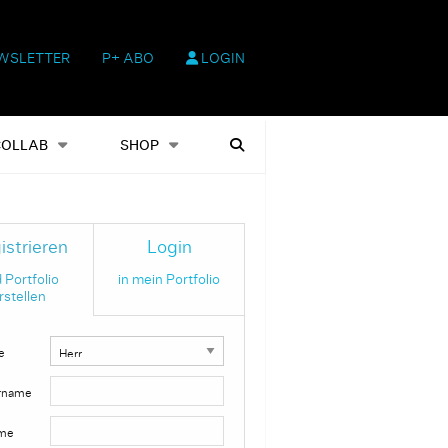
WSLETTER
P+ ABO
LOGIN
hop
Heftausgaben
Suchen
COLLAB
SHOP
istrieren
Login
 Portfolio
in mein Portfolio
rstellen
e
rname
me