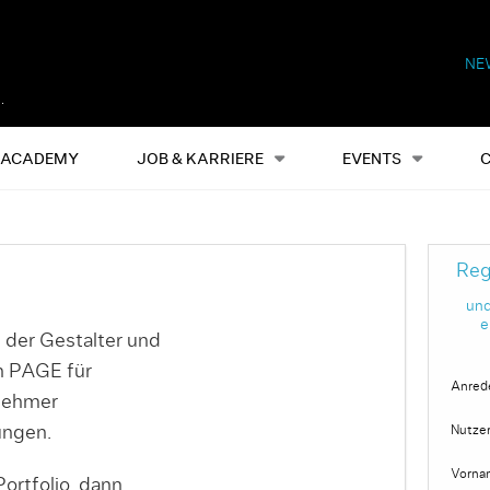
NE
Alles
Events
S
ACADEMY
JOB & KARRIERE
EVENTS
Reg
und
e
 der Gestalter und
on PAGE für
Anred
nehmer
ungen.
Nutze
Vorna
ortfolio, dann