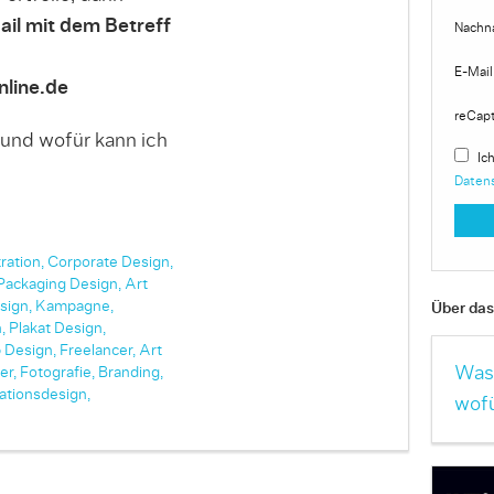
ail mit dem Betreff
Nachn
E-Mail
line.de
reCap
 und wofür kann ich
Ich
Daten
tration,
Corporate Design,
Packaging Design,
Art
sign,
Kampagne,
Über das 
,
Plakat Design,
 Design,
Freelancer,
Art
Was 
er,
Fotografie,
Branding,
ationsdesign,
wofü