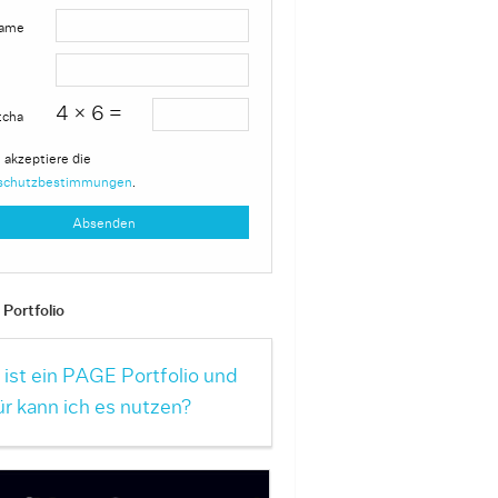
ame
4 × 6 =
tcha
 akzeptiere die
schutzbestimmungen
.
Portfolio
ist ein PAGE Portfolio und
r kann ich es nutzen?