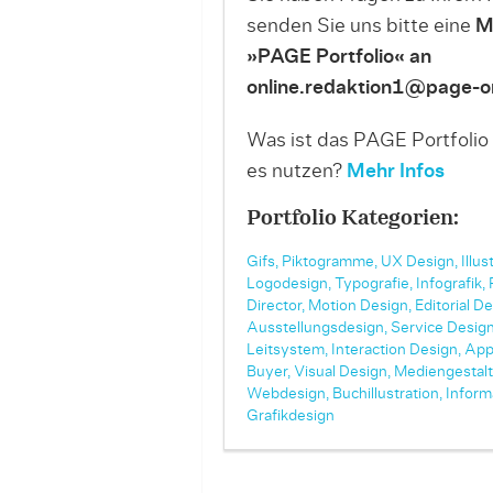
senden Sie uns bitte eine
M
»PAGE Portfolio« an
online.redaktion1@page-on
Was ist das PAGE Portfolio
es nutzen?
Mehr Infos
Portfolio Kategorien:
Gifs,
Piktogramme,
UX Design,
Illus
Logodesign,
Typografie,
Infografik,
Director,
Motion Design,
Editorial De
Ausstellungsdesign,
Service Design
Leitsystem,
Interaction Design,
App
Buyer,
Visual Design,
Mediengestalt
Webdesign,
Buchillustration,
Inform
Grafikdesign