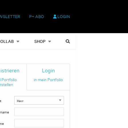
WSLETTER
P+ ABO
LOGIN
hop
Heftausgaben
Suchen
COLLAB
SHOP
istrieren
Login
 Portfolio
in mein Portfolio
rstellen
e
rname
me