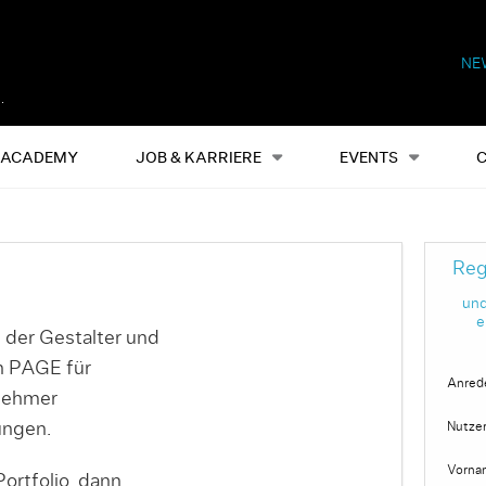
NE
Alles
Events
S
ACADEMY
JOB & KARRIERE
EVENTS
Reg
und
e
 der Gestalter und
on PAGE für
Anred
nehmer
ungen.
Nutze
Vorna
ortfolio, dann