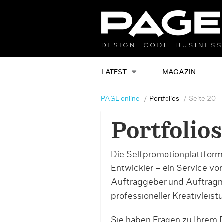
LATEST
MAGAZIN
PAGE online
Portfolios
Seite 20
Portfolios
Die Selfpromotionplattform
Entwickler – ein Service v
Auftraggeber und Auftrag
professioneller Kreativleist
Sie haben Fragen zu Ihrem P