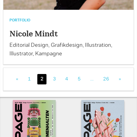
PORTFOLIO
Nicole Mindt
Editorial Design, Grafikdesign, Illustration,
Illustrator, Kampagne
«
1
2
3
4
5
…
26
»