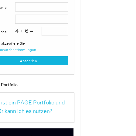
ame
4 + 6 =
tcha
 akzeptiere die
schutzbestimmungen
.
Portfolio
ist ein PAGE Portfolio und
r kann ich es nutzen?