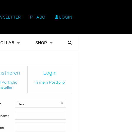
WSLETTER
P+ ABO
LOGIN
hop
Heftausgaben
Suchen
COLLAB
SHOP
istrieren
Login
 Portfolio
in mein Portfolio
rstellen
e
rname
me