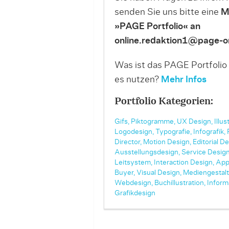
senden Sie uns bitte eine
M
»PAGE Portfolio« an
online.redaktion1@page-on
Was ist das PAGE Portfolio
es nutzen?
Mehr Infos
Portfolio Kategorien:
Gifs,
Piktogramme,
UX Design,
Illus
Logodesign,
Typografie,
Infografik,
Director,
Motion Design,
Editorial De
Ausstellungsdesign,
Service Design
Leitsystem,
Interaction Design,
App
Buyer,
Visual Design,
Mediengestalt
Webdesign,
Buchillustration,
Inform
Grafikdesign