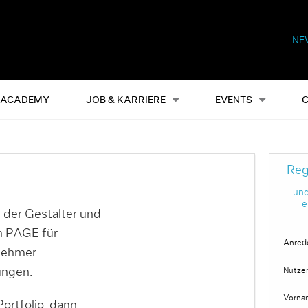
NE
Alles
Events
S
ACADEMY
JOB & KARRIERE
EVENTS
Reg
und
e
 der Gestalter und
on PAGE für
Anred
nehmer
ungen.
Nutze
Vorna
ortfolio, dann