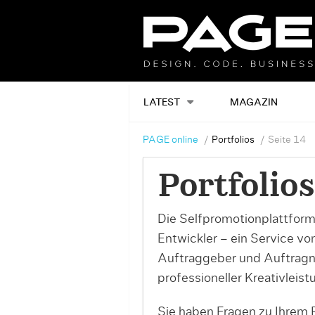
LATEST
MAGAZIN
PAGE online
Portfolios
Seite 14
Portfolios
Die Selfpromotionplattform
Entwickler – ein Service v
Auftraggeber und Auftrag
professioneller Kreativleist
Sie haben Fragen zu Ihrem P