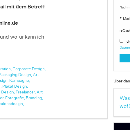
ail mit dem Betreff
Nachn
E-Mail
line.de
reCap
 und wofür kann ich
Ich
Daten
tration,
Corporate Design,
Packaging Design,
Art
sign,
Kampagne,
Über das 
,
Plakat Design,
 Design,
Freelancer,
Art
Was 
er,
Fotografie,
Branding,
ationsdesign,
wofü